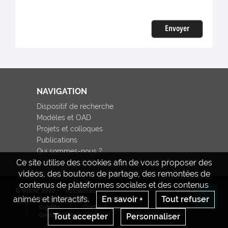
Envoyer
NAVIGATION
Dispositif de recherche
Modèles et OAD
Projets et colloques
Publications
Qui sommes-nous ?
Ce site utilise des cookies afin de vous proposer des
vidéos, des boutons de partage, des remontées de
contenus de plateformes sociales et des contenus
© INRAE 2022
Actualités
www.inrae.fr
animés et interactifs.
En savoir +
Tout refuser
Mentions légales
CGU
Re
Crédits
Contact
Gestion des cookies
Tout accepter
Personnaliser