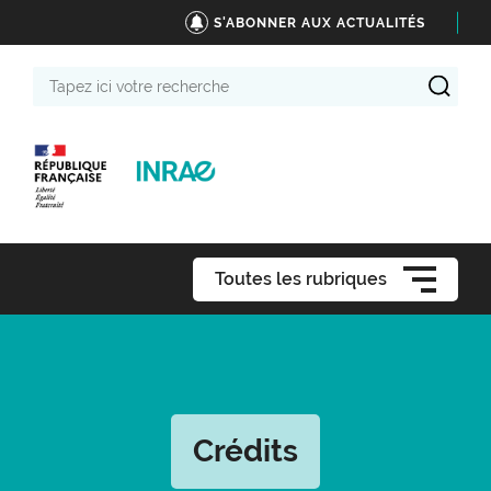
S'ABONNER AUX ACTUALITÉS
Tapez
ici
votre
recherche
Toutes les rubriques
Crédits