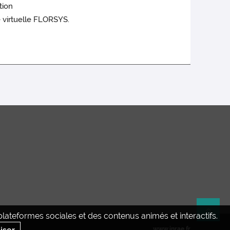
ation
 virtuelle FLORSYS.
ateformes sociales et des contenus animés et interactifs.
Re
www.inrae.fr