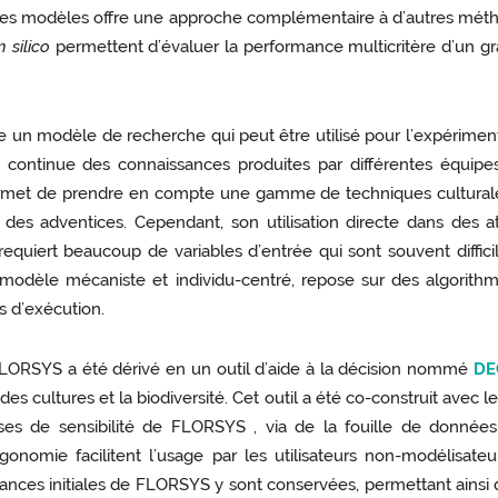
des modèles offre une approche complémentaire à d’autres métho
in silico
permettent d’évaluer la performance multicritère d’un g
n modèle de recherche qui peut être utilisé pour l’expérimentati
continue des connaissances produites par différentes équipes 
met de prendre en compte une gamme de techniques culturales 
 des adventices. Cependant, son utilisation directe dans des at
equiert beaucoup de variables d’entrée qui sont souvent diffic
 modèle mécaniste et individu-centré, repose sur des algorithm
s d’exécution.
 FLORSYS a été dérivé en un outil d’aide à la décision nommé
DE
es cultures et la biodiversité. Cet outil a été co-construit avec 
s de sensibilité de FLORSYS , via de la fouille de données (a
gonomie facilitent l’usage par les utilisateurs non-modélisate
nces initiales de FLORSYS y sont conservées, permettant ainsi de 