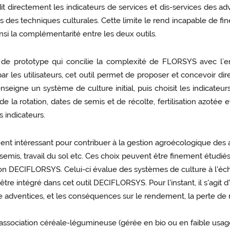
rectement les indicateurs de services et dis-services des adven
s des techniques culturales. Cette limite le rend incapable de 
si la complémentarité entre les deux outils.
at de prototype qui concilie la complexité de FLORSYS avec l
r les utilisateurs, cet outil permet de proposer et concevoir d
 renseigne un système de culture initial, puis choisit les indicate
la rotation, dates de semis et de récolte, fertilisation azotée etc
 indicateurs.
rement intéressant pour contribuer à la gestion agroécologique d
 semis, travail du sol etc. Ces choix peuvent être finement étudié
ion DECIFLORSYS. Celui-ci évalue des systèmes de culture à l'éche
intégré dans cet outil DECIFLORSYS. Pour l'instant, il s'agit d'un
re adventices, et les conséquences sur le rendement, la perte d
l'association céréale-légumineuse (gérée en bio ou en faible usag