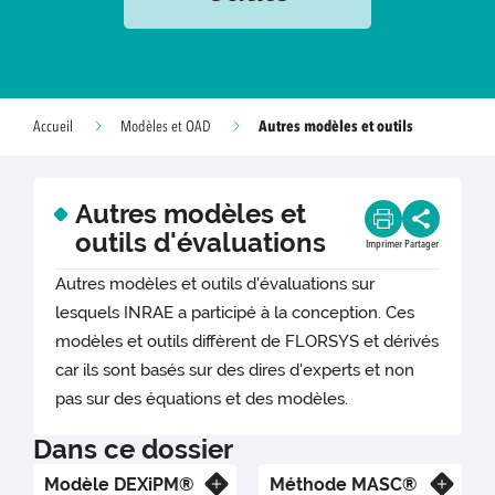
Autres modèles et outils
Accueil
Modèles et OAD
Autres modèles et
outils d'évaluations
Imprimer
Partager
Autres modèles et outils d'évaluations sur
lesquels INRAE a participé à la conception. Ces
modèles et outils diffèrent de FLORSYS et dérivés
car ils sont basés sur des dires d'experts et non
pas sur des équations et des modèles.
Dans ce dossier
Modèle DEXiPM®
Méthode MASC®
En savoir plus
En savoir plus