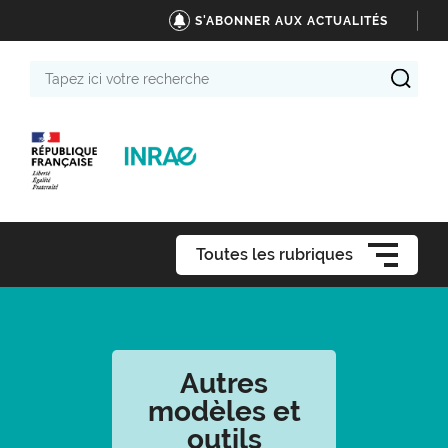
S'ABONNER AUX ACTUALITÉS
Tapez
ici
votre
recherche
Toutes les rubriques
Autres
modèles et
outils